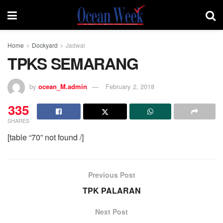
Home
Dockyard
Jadwal
TPKS SEMARANG
by
ocean_M.admin
February 2, 2018
335
SHARES
[table “70” not found /]
Previous Post
TPK PALARAN
Next Post