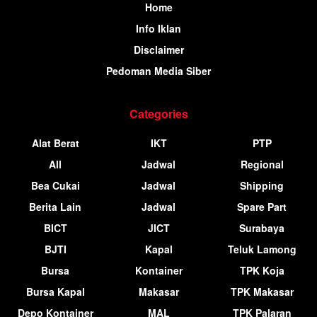
Home
Info Iklan
Disclaimer
Pedoman Media Siber
Categories
Alat Berat
IKT
PTP
All
Jadwal
Regional
Bea Cukai
Jadwal
Shipping
Berita Lain
Jadwal
Spare Part
BICT
JICT
Surabaya
BJTI
Kapal
Teluk Lamong
Bursa
Kontainer
TPK Koja
Bursa Kapal
Makasar
TPK Makasar
Depo Kontainer
MAL
TPK Palaran