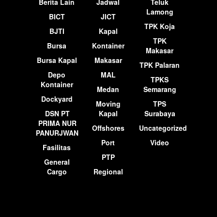
Berita Lain
Jadwal
Teluk
Lamong
BICT
JICT
TPK Koja
BJTI
Kapal
TPK
Bursa
Kontainer
Makasar
Bursa Kapal
Makasar
TPK Palaran
Depo
MAL
TPKS
Kontainer
Medan
Semarang
Dockyard
Moving
TPS
DSN PT
Kapal
Surabaya
PRIMA NUR
Offshores
Uncategorized
PANURJWAN
Port
Video
Fasilitas
PTP
General
Cargo
Regional