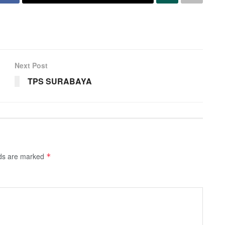
Next Post
TPS SURABAYA
lds are marked
*