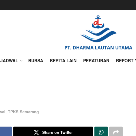
JADWAL
BURSA
BERITA LAIN
PERATURAN
REPORT 
wal
,
TPKS Semarang
Share on Twitter