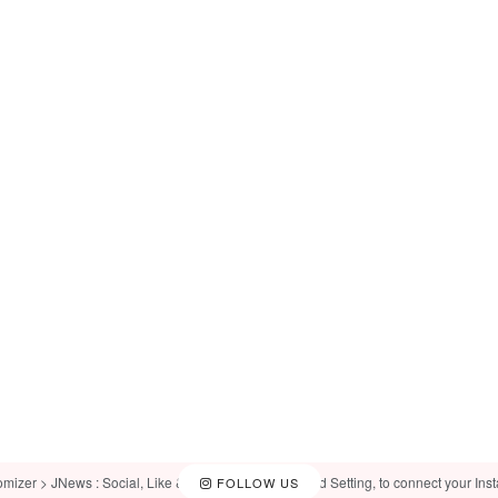
omizer > JNews : Social, Like & View > Instagram Feed Setting, to connect your Ins
FOLLOW US