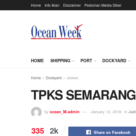
Home
Info Iklan
Disclaimer
Pedoman Media Siber
HOME
SHIPPING
PORT
DOCKYARD
Home
Dockyard
Jadwal
TPKS SEMARANG
by
ocean_M.admin
January 12, 2018
in
Jad
335
2k
Share on Facebook