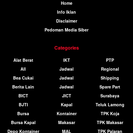
Home
Info Iklan
Disclaimer
Pedoman Media Siber
Categories
Alat Berat
IKT
PTP
All
Jadwal
Regional
Bea Cukai
Jadwal
Shipping
Berita Lain
Jadwal
Spare Part
BICT
JICT
Surabaya
BJTI
Kapal
Teluk Lamong
Bursa
Kontainer
TPK Koja
Bursa Kapal
Makasar
TPK Makasar
Depo Kontainer
MAL
TPK Palaran