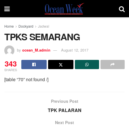
Home
Dockyard
Jadwal
TPKS SEMARANG
by
ocean_M.admin
August 12, 2017
343
SHARES
[table “70” not found /]
Previous Post
TPK PALARAN
Next Post