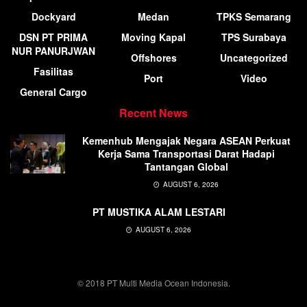
Dockyard
Medan
TPKS Semarang
DSN PT PRIMA
Moving Kapal
TPS Surabaya
NUR PANURJWAN
Offshores
Uncategorized
Fasilitas
Port
Video
General Cargo
Recent News
Kemenhub Mengajak Negara ASEAN Perkuat
Kerja Sama Transportasi Darat Hadapi
Tantangan Global
AUGUST 6, 2026
PT MUSTIKA ALAM LESTARI
AUGUST 6, 2026
© 2018 PT Multi Media Ocean Indonesia.