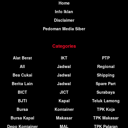
Home
Info Iklan
Disclaimer
Pedoman Media Siber
Categories
Alat Berat
IKT
PTP
All
Jadwal
Regional
Bea Cukai
Jadwal
Shipping
Berita Lain
Jadwal
Spare Part
BICT
JICT
Surabaya
BJTI
Kapal
Teluk Lamong
Bursa
Kontainer
TPK Koja
Bursa Kapal
Makasar
TPK Makasar
Depo Kontainer
MAL
TPK Palaran