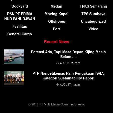
Dockyard
Medan
TPKS Semarang
DSN PT PRIMA
Moving Kapal
TPS Surabaya
NUR PANURJWAN
Offshores
Uncategorized
Fasilitas
Port
Video
General Cargo
Recent News
Potensi Ada, Tapi Masa Depan Kijing Masih
Belum ….
AUGUST 7, 2026
PTP Nonpetikemas Raih Pengakuan ISRA,
Kategori Sustainability Report
AUGUST 7, 2026
© 2018 PT Multi Media Ocean Indonesia.