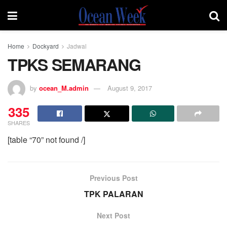
Home
Dockyard
Jadwal
TPKS SEMARANG
by
ocean_M.admin
August 9, 2017
335
SHARES
[table “70” not found /]
Previous Post
TPK PALARAN
Next Post