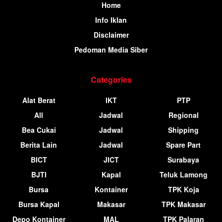
Home
Info Iklan
Disclaimer
Pedoman Media Siber
Categories
Alat Berat
IKT
PTP
All
Jadwal
Regional
Bea Cukai
Jadwal
Shipping
Berita Lain
Jadwal
Spare Part
BICT
JICT
Surabaya
BJTI
Kapal
Teluk Lamong
Bursa
Kontainer
TPK Koja
Bursa Kapal
Makasar
TPK Makasar
Depo Kontainer
MAL
TPK Palaran