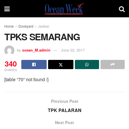
Home
Dockyard
Jadwal
TPKS SEMARANG
by
ocean_M.admin
June 22, 2017
340
SHARES
[table “70” not found /]
Previous Post
TPK PALARAN
Next Post