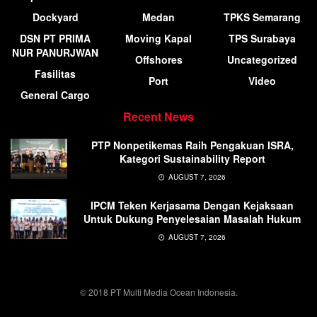
Dockyard
Medan
TPKS Semarang
DSN PT PRIMA
Moving Kapal
TPS Surabaya
NUR PANURJWAN
Offshores
Uncategorized
Fasilitas
Port
Video
General Cargo
Recent News
PTP Nonpetikemas Raih Pengakuan ISRA,
Kategori Sustainability Report
AUGUST 7, 2026
IPCM Teken Kerjasama Dengan Kejaksaan
Untuk Dukung Penyelesaian Masalah Hukum
AUGUST 7, 2026
© 2018 PT Multi Media Ocean Indonesia.