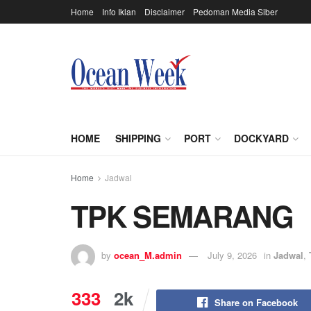
Home
Info Iklan
Disclaimer
Pedoman Media Siber
HOME
SHIPPING
PORT
DOCKYARD
Home
Jadwal
TPK SEMARANG
by
ocean_M.admin
July 9, 2026
in
Jadwal
,
333
2k
Share on Facebook