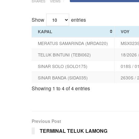
SHARES
VIEWS
Show
entries
KAPAL
VOY
MERATUS SAMARINDA (MRDA020)
MSX023S
TELUK BINTUNI (TEBI062)
18/2026 
SINAR SOLO (SOLO175)
018S / 0
SINAR BANDA (SIDA035)
2630S / 
Showing 1 to 4 of 4 entries
Previous Post
TERMINAL TELUK LAMONG