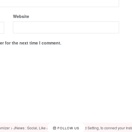
Website
r for the next time I comment.
omizer > JNews : Social, Like & View > Instagram Feed Setting, to connect your Ins
FOLLOW US