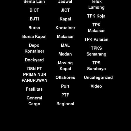
Berita Lain
Jadwal
Teluk
Lamong
BICT
JICT
TPK Koja
BJTI
Kapal
TPK
Bursa
Kontainer
Makasar
Bursa Kapal
Makasar
TPK Palaran
Depo
MAL
TPKS
Kontainer
Medan
Semarang
Dockyard
Moving
TPS
DSN PT
Kapal
Surabaya
PRIMA NUR
Offshores
Uncategorized
PANURJWAN
Port
Video
Fasilitas
PTP
General
Cargo
Regional