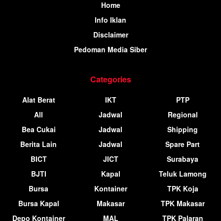
Home
Info Iklan
Disclaimer
Pedoman Media Siber
Categories
Alat Berat
IKT
PTP
All
Jadwal
Regional
Bea Cukai
Jadwal
Shipping
Berita Lain
Jadwal
Spare Part
BICT
JICT
Surabaya
BJTI
Kapal
Teluk Lamong
Bursa
Kontainer
TPK Koja
Bursa Kapal
Makasar
TPK Makasar
Depo Kontainer
MAL
TPK Palaran