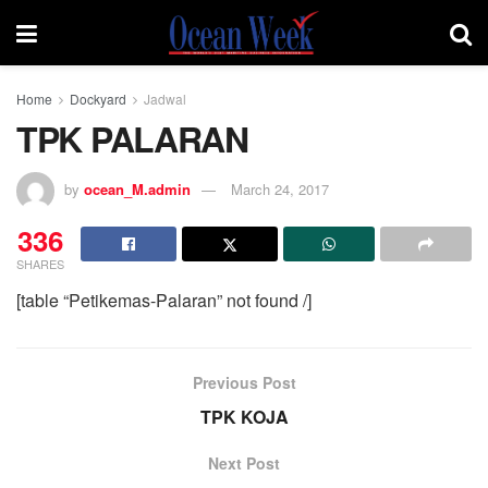
Home
Dockyard
Jadwal
TPK PALARAN
by
ocean_M.admin
March 24, 2017
336
SHARES
[table “Petikemas-Palaran” not found /]
Previous Post
TPK KOJA
Next Post