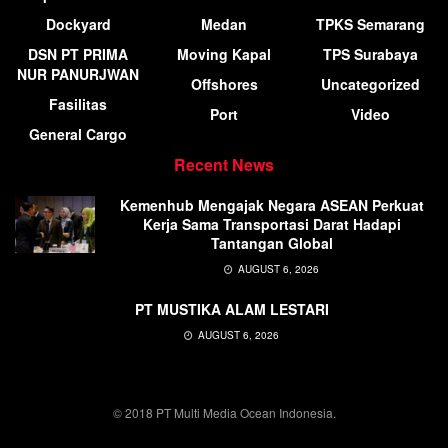
Dockyard
Medan
TPKS Semarang
DSN PT PRIMA
Moving Kapal
TPS Surabaya
NUR PANURJWAN
Offshores
Uncategorized
Fasilitas
Port
Video
General Cargo
Recent News
Kemenhub Mengajak Negara ASEAN Perkuat
Kerja Sama Transportasi Darat Hadapi
Tantangan Global
AUGUST 6, 2026
PT MUSTIKA ALAM LESTARI
AUGUST 6, 2026
© 2018 PT Multi Media Ocean Indonesia.