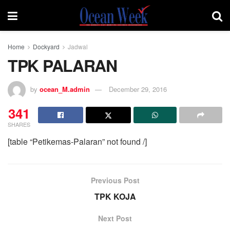
Home
Dockyard
Jadwal
TPK PALARAN
by
ocean_M.admin
December 29, 2016
341
SHARES
[table “Petikemas-Palaran” not found /]
Previous Post
TPK KOJA
Next Post