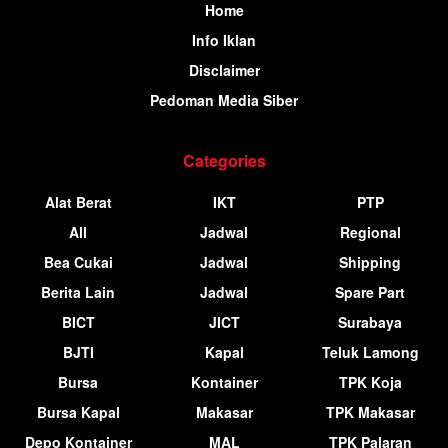
Home
Info Iklan
Disclaimer
Pedoman Media Siber
Categories
Alat Berat
IKT
PTP
All
Jadwal
Regional
Bea Cukai
Jadwal
Shipping
Berita Lain
Jadwal
Spare Part
BICT
JICT
Surabaya
BJTI
Kapal
Teluk Lamong
Bursa
Kontainer
TPK Koja
Bursa Kapal
Makasar
TPK Makasar
Depo Kontainer
MAL
TPK Palaran