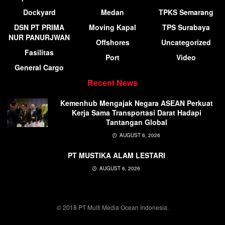
Dockyard
Medan
TPKS Semarang
DSN PT PRIMA
Moving Kapal
TPS Surabaya
NUR PANURJWAN
Offshores
Uncategorized
Fasilitas
Port
Video
General Cargo
Recent News
Kemenhub Mengajak Negara ASEAN Perkuat
Kerja Sama Transportasi Darat Hadapi
Tantangan Global
AUGUST 6, 2026
PT MUSTIKA ALAM LESTARI
AUGUST 6, 2026
© 2018 PT Multi Media Ocean Indonesia.