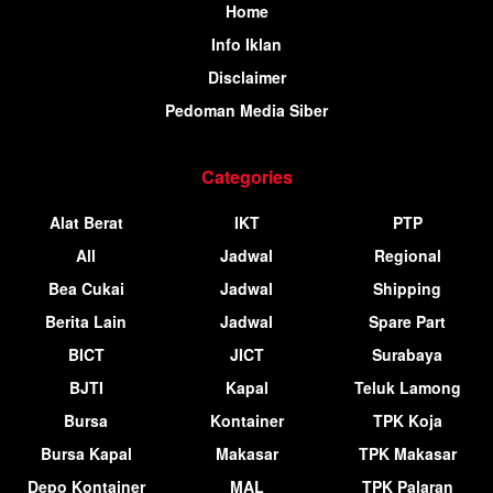
Home
Info Iklan
Disclaimer
Pedoman Media Siber
Categories
Alat Berat
IKT
PTP
All
Jadwal
Regional
Bea Cukai
Jadwal
Shipping
Berita Lain
Jadwal
Spare Part
BICT
JICT
Surabaya
BJTI
Kapal
Teluk Lamong
Bursa
Kontainer
TPK Koja
Bursa Kapal
Makasar
TPK Makasar
Depo Kontainer
MAL
TPK Palaran