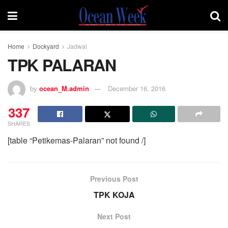
Home
Dockyard
Jadwal
TPK PALARAN
by
ocean_M.admin
December 16, 2016
337
SHARES
[table “Petikemas-Palaran” not found /]
Previous Post
TPK KOJA
Next Post