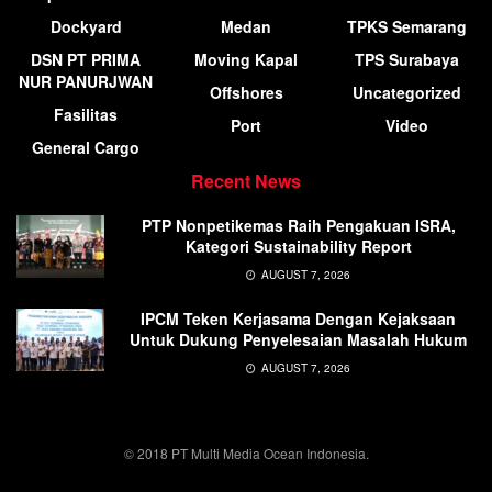
Dockyard
Medan
TPKS Semarang
DSN PT PRIMA
Moving Kapal
TPS Surabaya
NUR PANURJWAN
Offshores
Uncategorized
Fasilitas
Port
Video
General Cargo
Recent News
PTP Nonpetikemas Raih Pengakuan ISRA,
Kategori Sustainability Report
AUGUST 7, 2026
IPCM Teken Kerjasama Dengan Kejaksaan
Untuk Dukung Penyelesaian Masalah Hukum
AUGUST 7, 2026
© 2018 PT Multi Media Ocean Indonesia.