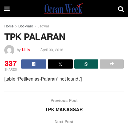
Home
Dockyard
Jadwal
TPK PALARAN
by
Lilis
April 30, 2018
337
SHARES
[table “Petikemas-Palaran” not found /]
Previous Post
TPK MAKASSAR
Next Post