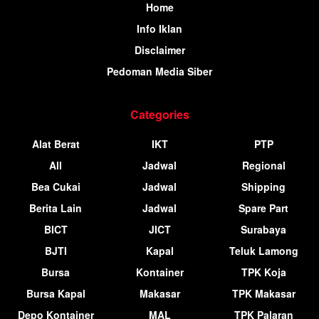
Home
Info Iklan
Disclaimer
Pedoman Media Siber
Categories
Alat Berat
IKT
PTP
All
Jadwal
Regional
Bea Cukai
Jadwal
Shipping
Berita Lain
Jadwal
Spare Part
BICT
JICT
Surabaya
BJTI
Kapal
Teluk Lamong
Bursa
Kontainer
TPK Koja
Bursa Kapal
Makasar
TPK Makasar
Depo Kontainer
MAL
TPK Palaran