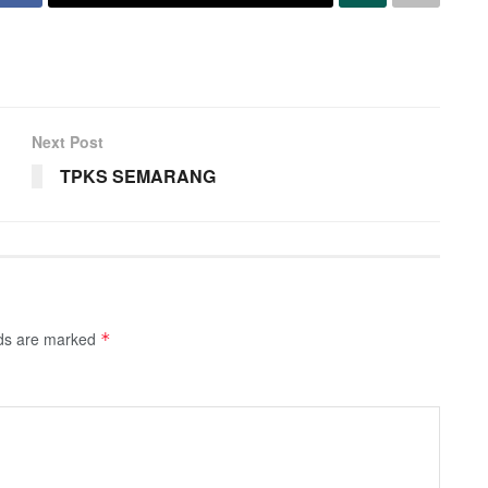
Next Post
TPKS SEMARANG
lds are marked
*