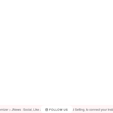
omizer > JNews : Social, Like & View > Instagram Feed Setting, to connect your Ins
FOLLOW US