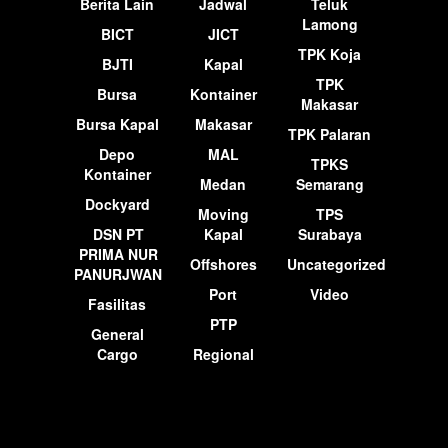
Berita Lain
Jadwal
Teluk
Lamong
BICT
JICT
TPK Koja
BJTI
Kapal
TPK
Bursa
Kontainer
Makasar
Bursa Kapal
Makasar
TPK Palaran
Depo
MAL
TPKS
Kontainer
Medan
Semarang
Dockyard
Moving
TPS
DSN PT
Kapal
Surabaya
PRIMA NUR
Offshores
Uncategorized
PANURJWAN
Port
Video
Fasilitas
PTP
General
Cargo
Regional