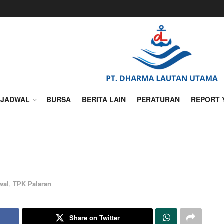
JADWAL
BURSA
BERITA LAIN
PERATURAN
REPORT 
wal
,
TPK Palaran
Share on Twitter