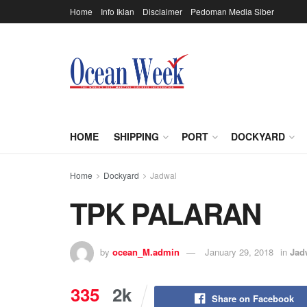
Home
Info Iklan
Disclaimer
Pedoman Media Siber
HOME
SHIPPING
PORT
DOCKYARD
Home
Dockyard
Jadwal
TPK PALARAN
by
ocean_M.admin
January 29, 2018
in
Jad
335
2k
Share on Facebook