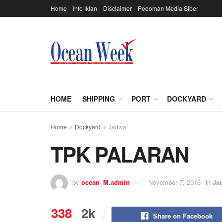
Home
Info Iklan
Disclaimer
Pedoman Media Siber
HOME
SHIPPING
PORT
DOCKYARD
Home
Dockyard
Jadwal
TPK PALARAN
by
ocean_M.admin
November 7, 2016
in
Ja
338
2k
Share on Facebook