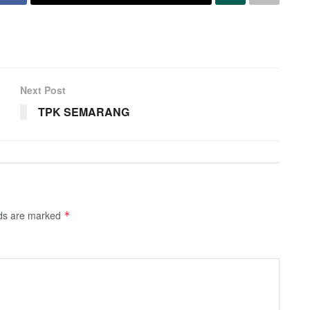
Next Post
TPK SEMARANG
lds are marked
*