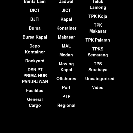
Berita Lain
Jadwal
Teluk
Lamong
BICT
JICT
TPK Koja
BJTI
Kapal
TPK
Bursa
Kontainer
Makasar
Bursa Kapal
Makasar
TPK Palaran
Depo
MAL
TPKS
Kontainer
Medan
Semarang
Dockyard
Moving
TPS
DSN PT
Kapal
Surabaya
PRIMA NUR
Offshores
Uncategorized
PANURJWAN
Port
Video
Fasilitas
PTP
General
Cargo
Regional