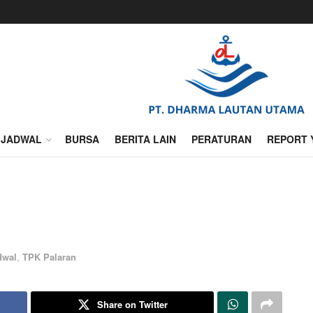
JADWAL
BURSA
BERITA LAIN
PERATURAN
REPORT 
dwal
,
TPK Palaran
Share on Twitter