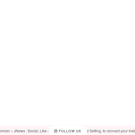
omizer > JNews : Social, Like & View > Instagram Feed Setting, to connect your Ins
FOLLOW US