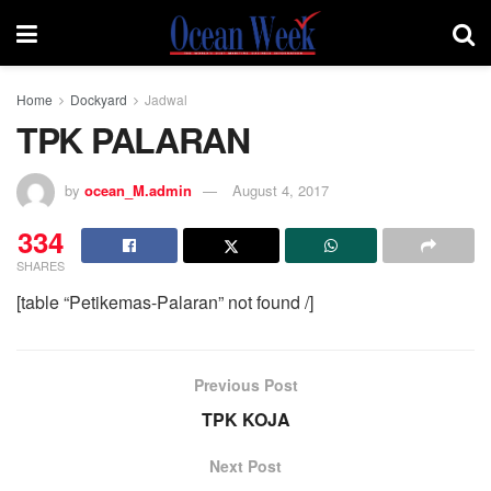
Home
Dockyard
Jadwal
TPK PALARAN
by
ocean_M.admin
August 4, 2017
334
SHARES
[table “Petikemas-Palaran” not found /]
Previous Post
TPK KOJA
Next Post