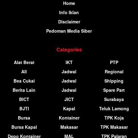
Home
Info Iklan
Disclaimer
Pedoman Media Siber
Categories
Alat Berat
IKT
PTP
All
Jadwal
Regional
Bea Cukai
Jadwal
Shipping
Berita Lain
Jadwal
Spare Part
BICT
JICT
Surabaya
BJTI
Kapal
Teluk Lamong
Bursa
Kontainer
TPK Koja
Bursa Kapal
Makasar
TPK Makasar
Depo Kontainer
MAL
TPK Palaran