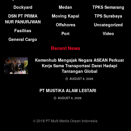
Dockyard
Medan
TPKS Semarang
DSN PT PRIMA
Moving Kapal
TPS Surabaya
NUR PANURJWAN
Offshores
Uncategorized
Fasilitas
Port
Video
General Cargo
Recent News
Kemenhub Mengajak Negara ASEAN Perkuat
Kerja Sama Transportasi Darat Hadapi
Tantangan Global
AUGUST 6, 2026
PT MUSTIKA ALAM LESTARI
AUGUST 6, 2026
© 2018 PT Multi Media Ocean Indonesia.