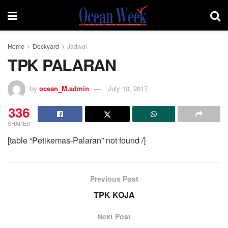
Home
Dockyard
Jadwal
TPK PALARAN
by
ocean_M.admin
July 10, 2017
336
SHARES
[table “Petikemas-Palaran” not found /]
Previous Post
TPK KOJA
Next Post