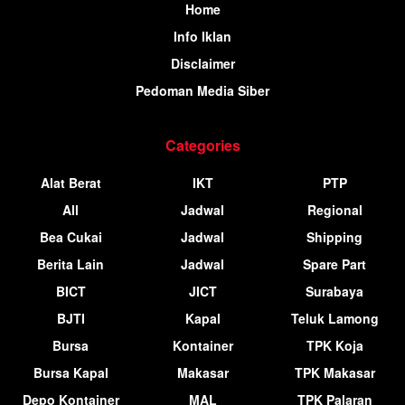
Home
Info Iklan
Disclaimer
Pedoman Media Siber
Categories
Alat Berat
IKT
PTP
All
Jadwal
Regional
Bea Cukai
Jadwal
Shipping
Berita Lain
Jadwal
Spare Part
BICT
JICT
Surabaya
BJTI
Kapal
Teluk Lamong
Bursa
Kontainer
TPK Koja
Bursa Kapal
Makasar
TPK Makasar
Depo Kontainer
MAL
TPK Palaran