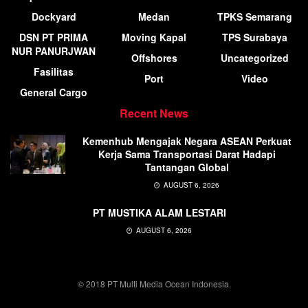
Dockyard
Medan
TPKS Semarang
DSN PT PRIMA
Moving Kapal
TPS Surabaya
NUR PANURJWAN
Offshores
Uncategorized
Fasilitas
Port
Video
General Cargo
Recent News
Kemenhub Mengajak Negara ASEAN Perkuat
Kerja Sama Transportasi Darat Hadapi
Tantangan Global
AUGUST 6, 2026
PT MUSTIKA ALAM LESTARI
AUGUST 6, 2026
© 2018 PT Multi Media Ocean Indonesia.