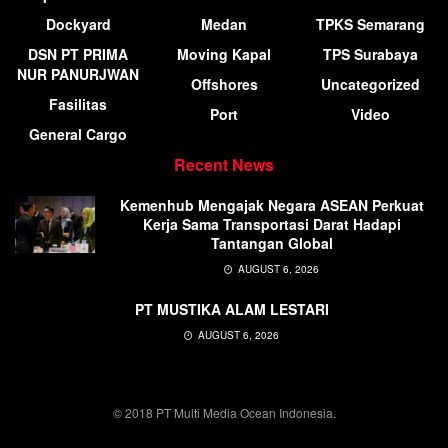
Dockyard
Medan
TPKS Semarang
DSN PT PRIMA
Moving Kapal
TPS Surabaya
NUR PANURJWAN
Offshores
Uncategorized
Fasilitas
Port
Video
General Cargo
Recent News
Kemenhub Mengajak Negara ASEAN Perkuat
Kerja Sama Transportasi Darat Hadapi
Tantangan Global
AUGUST 6, 2026
PT MUSTIKA ALAM LESTARI
AUGUST 6, 2026
© 2018 PT Multi Media Ocean Indonesia.