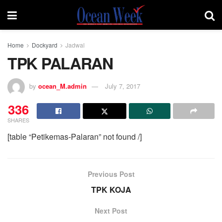
Home
Dockyard
Jadwal
TPK PALARAN
by
ocean_M.admin
July 7, 2017
336
SHARES
[table “Petikemas-Palaran” not found /]
Previous Post
TPK KOJA
Next Post