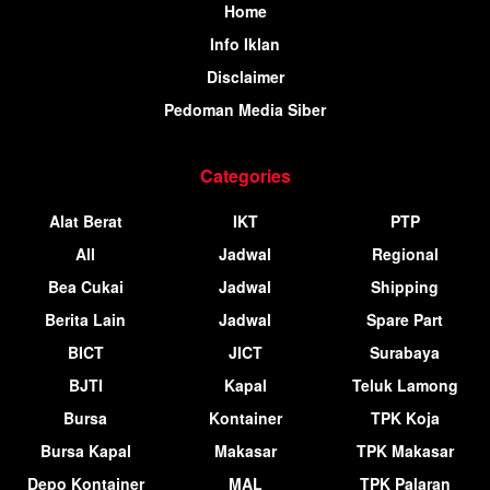
Home
Info Iklan
Disclaimer
Pedoman Media Siber
Categories
Alat Berat
IKT
PTP
All
Jadwal
Regional
Bea Cukai
Jadwal
Shipping
Berita Lain
Jadwal
Spare Part
BICT
JICT
Surabaya
BJTI
Kapal
Teluk Lamong
Bursa
Kontainer
TPK Koja
Bursa Kapal
Makasar
TPK Makasar
Depo Kontainer
MAL
TPK Palaran