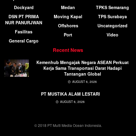
Dockyard
Medan
TPKS Semarang
DSN PT PRIMA
Moving Kapal
TPS Surabaya
NUR PANURJWAN
Offshores
Uncategorized
Fasilitas
Port
Video
General Cargo
Recent News
Kemenhub Mengajak Negara ASEAN Perkuat
Kerja Sama Transportasi Darat Hadapi
Tantangan Global
AUGUST 6, 2026
PT MUSTIKA ALAM LESTARI
AUGUST 6, 2026
© 2018 PT Multi Media Ocean Indonesia.