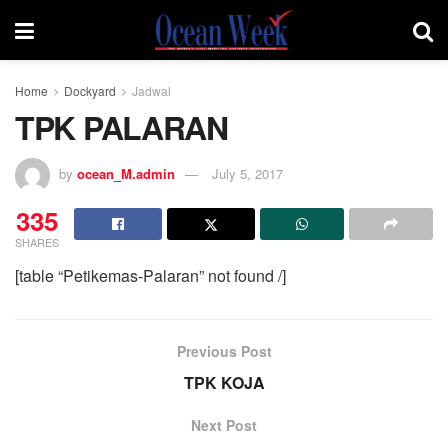
Home
Dockyard
Jadwal
TPK PALARAN
by
ocean_M.admin
July 5, 2017
335
SHARES
[table “Petikemas-Palaran” not found /]
Previous Post
TPK KOJA
Next Post