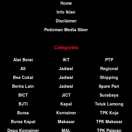
Home
Info Iklan
Disclaimer
Pedoman Media Siber
Categories
Alat Berat
IKT
PTP
All
Jadwal
Regional
Bea Cukai
Jadwal
Shipping
Berita Lain
Jadwal
Spare Part
BICT
JICT
Surabaya
BJTI
Kapal
Teluk Lamong
Bursa
Kontainer
TPK Koja
Bursa Kapal
Makasar
TPK Makasar
Depo Kontainer
MAL
TPK Palaran