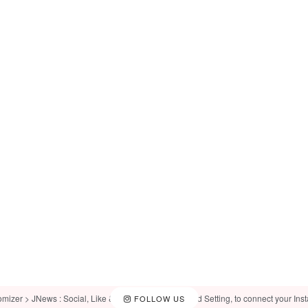
omizer > JNews : Social, Like & View > Instagram Feed Setting, to connect your Ins
FOLLOW US