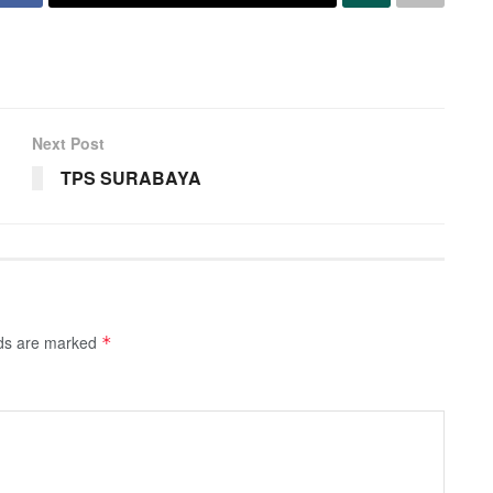
Next Post
TPS SURABAYA
lds are marked
*