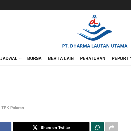
JADWAL
BURSA
BERITA LAIN
PERATURAN
REPORT 
,
TPK Palaran
Share on Twitter