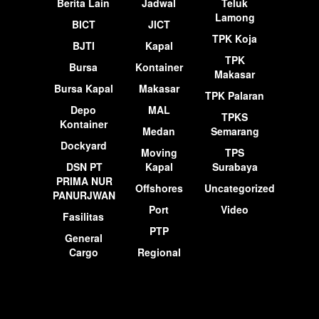
Berita Lain
Jadwal
Teluk
Lamong
BICT
JICT
TPK Koja
BJTI
Kapal
TPK
Bursa
Kontainer
Makasar
Bursa Kapal
Makasar
TPK Palaran
Depo
MAL
TPKS
Kontainer
Medan
Semarang
Dockyard
Moving
TPS
DSN PT
Kapal
Surabaya
PRIMA NUR
Offshores
Uncategorized
PANURJWAN
Port
Video
Fasilitas
PTP
General
Cargo
Regional