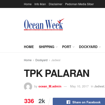
Home
Info Iklan
Disclaimer
Pedoman Media Siber
HOME
SHIPPING
PORT
DOCKYARD
Home
Dockyard
Jadwal
TPK PALARAN
by
ocean_M.admin
May 10, 2017
in
Jadwal
336
2k
Share on Facebook