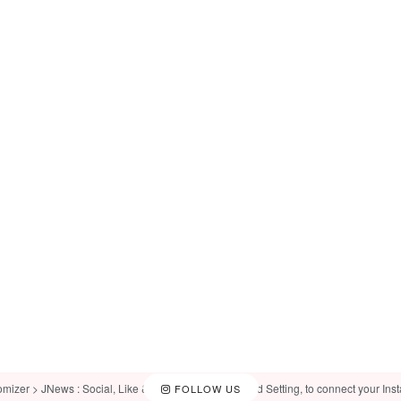
omizer > JNews : Social, Like & View > Instagram Feed Setting, to connect your Ins
FOLLOW US