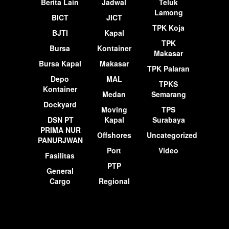
Berita Lain
Jadwal
Teluk
Lamong
BICT
JICT
TPK Koja
BJTI
Kapal
TPK
Bursa
Kontainer
Makasar
Bursa Kapal
Makasar
TPK Palaran
Depo
MAL
TPKS
Kontainer
Medan
Semarang
Dockyard
Moving
TPS
DSN PT
Kapal
Surabaya
PRIMA NUR
Offshores
Uncategorized
PANURJWAN
Port
Video
Fasilitas
PTP
General
Cargo
Regional