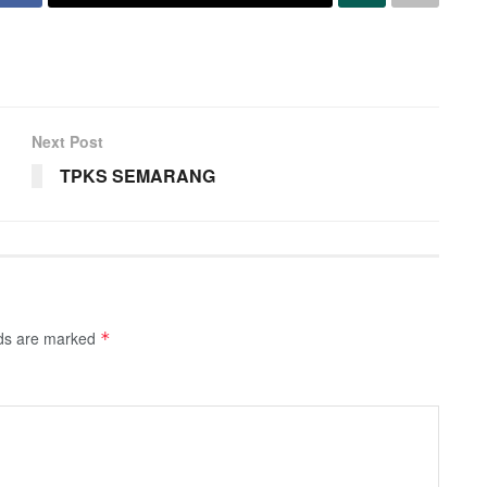
Next Post
TPKS SEMARANG
lds are marked
*