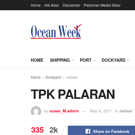
Home
Info Iklan
Disclaimer
Pedoman Media Siber
HOME
SHIPPING
PORT
DOCKYARD
Home
Dockyard
Jadwal
TPK PALARAN
by
ocean_M.admin
May 6, 2017
in
Jadwal
,
335
2k
Share on Facebook