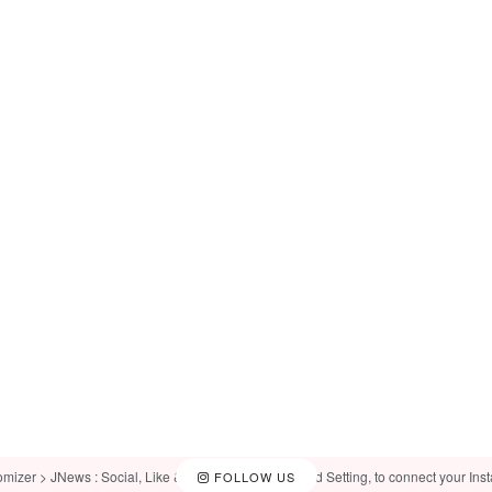
omizer > JNews : Social, Like & View > Instagram Feed Setting, to connect your Ins
FOLLOW US