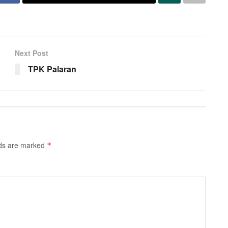
Next Post
TPK Palaran
lds are marked
*