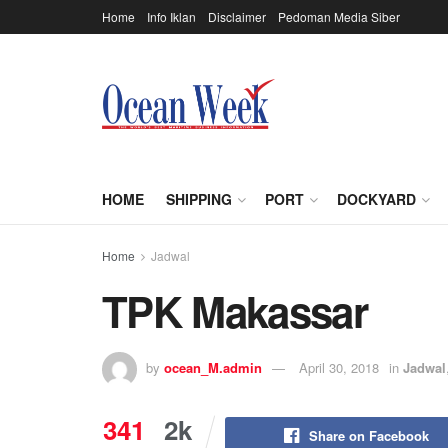
Home
Info Iklan
Disclaimer
Pedoman Media Siber
HOME
SHIPPING
PORT
DOCKYARD
Home
Jadwal
TPK Makassar
by
ocean_M.admin
April 30, 2018
in
Jadwal
341
2k
Share on Facebook