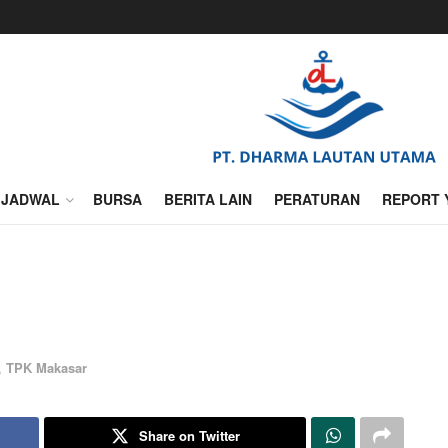
JADWAL
BURSA
BERITA LAIN
PERATURAN
REPORT 
,
TPK Makasar
Share on Twitter