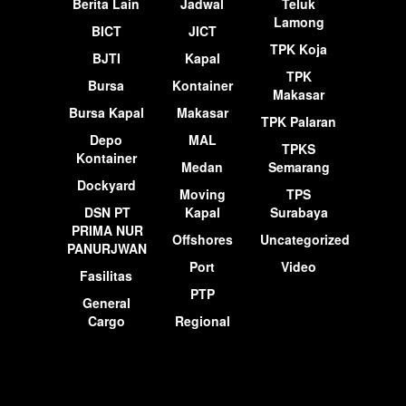
Berita Lain
Jadwal
Teluk
Lamong
BICT
JICT
TPK Koja
BJTI
Kapal
TPK
Bursa
Kontainer
Makasar
Bursa Kapal
Makasar
TPK Palaran
Depo
MAL
TPKS
Kontainer
Medan
Semarang
Dockyard
Moving
TPS
DSN PT
Kapal
Surabaya
PRIMA NUR
Offshores
Uncategorized
PANURJWAN
Port
Video
Fasilitas
PTP
General
Cargo
Regional