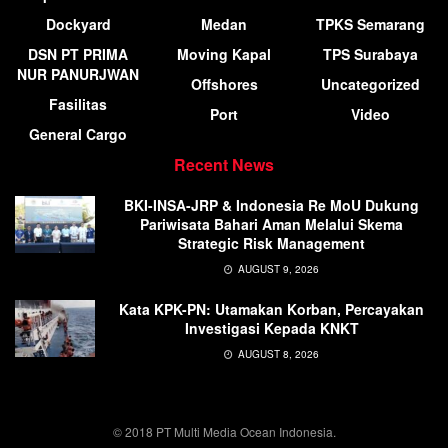
Dockyard
Medan
TPKS Semarang
DSN PT PRIMA
Moving Kapal
TPS Surabaya
NUR PANURJWAN
Offshores
Uncategorized
Fasilitas
Port
Video
General Cargo
Recent News
BKI-INSA-JRP & Indonesia Re MoU Dukung
Pariwisata Bahari Aman Melalui Skema
Strategic Risk Management
AUGUST 9, 2026
Kata KPK-PN: Utamakan Korban, Percayakan
Investigasi Kepada KNKT
AUGUST 8, 2026
© 2018 PT Multi Media Ocean Indonesia.