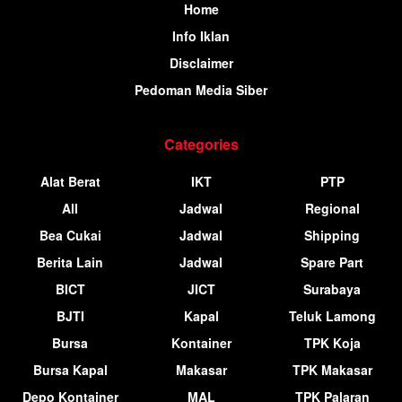
Home
Info Iklan
Disclaimer
Pedoman Media Siber
Categories
Alat Berat
IKT
PTP
All
Jadwal
Regional
Bea Cukai
Jadwal
Shipping
Berita Lain
Jadwal
Spare Part
BICT
JICT
Surabaya
BJTI
Kapal
Teluk Lamong
Bursa
Kontainer
TPK Koja
Bursa Kapal
Makasar
TPK Makasar
Depo Kontainer
MAL
TPK Palaran