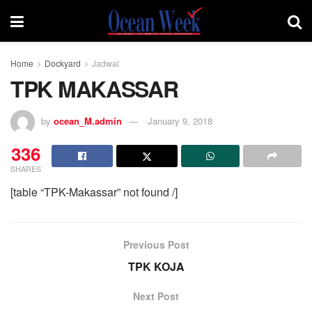
Home
Dockyard
Jadwal
TPK MAKASSAR
by
ocean_M.admin
January 9, 2018
336
SHARES
[table “TPK-Makassar” not found /]
Previous Post
TPK KOJA
Next Post