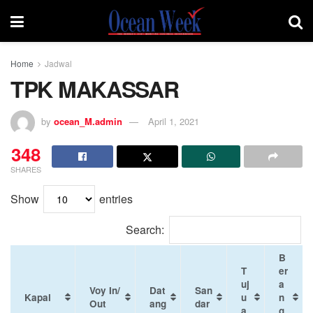
Home
Jadwal
TPK MAKASSAR
by
ocean_M.admin
April 1, 2021
348
SHARES
Show
entries
Search:
B
T
er
uj
a
Voy In/
Dat
San
Kapal
u
n
Out
ang
dar
a
g