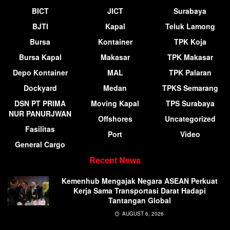
BICT
JICT
Surabaya
BJTI
Kapal
Teluk Lamong
Bursa
Kontainer
TPK Koja
Bursa Kapal
Makasar
TPK Makasar
Depo Kontainer
MAL
TPK Palaran
Dockyard
Medan
TPKS Semarang
DSN PT PRIMA
Moving Kapal
TPS Surabaya
NUR PANURJWAN
Offshores
Uncategorized
Fasilitas
Port
Video
General Cargo
Recent News
Kemenhub Mengajak Negara ASEAN Perkuat
Kerja Sama Transportasi Darat Hadapi
Tantangan Global
AUGUST 6, 2026