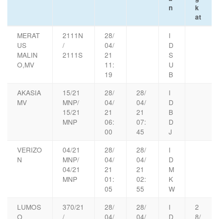
n
k
at
MERAT
2111N
28/
I
US
/
04/
D
MALIN
2111S
21
S
O,MV
11:
U
19
B
AKASIA
15/21
28/
28/
I
MV
MNP/
04/
04/
D
15/21
21
21
B
MNP
06:
07:
D
00
45
J
VERIZO
04/21
28/
28/
I
N
MNP/
04/
04/
D
04/21
21
21
M
MNP
01:
02:
K
05
55
W
LUMOS
370/21
28/
28/
I
2
O
/
04/
04/
D
8/