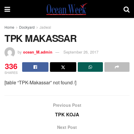
Home
Dockyard
Jadwal
TPK MAKASSAR
by
ocean_M.admin
September 26, 2017
336
SHARES
[table “TPK-Makassar” not found /]
Previous Post
TPK KOJA
Next Post