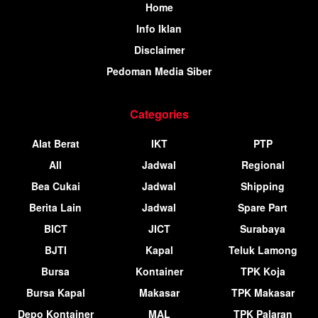
Home
Info Iklan
Disclaimer
Pedoman Media Siber
Categories
Alat Berat
IKT
PTP
All
Jadwal
Regional
Bea Cukai
Jadwal
Shipping
Berita Lain
Jadwal
Spare Part
BICT
JICT
Surabaya
BJTI
Kapal
Teluk Lamong
Bursa
Kontainer
TPK Koja
Bursa Kapal
Makasar
TPK Makasar
Depo Kontainer
MAL
TPK Palaran