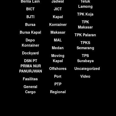
Berita Lain
Jadwal
Teluk
Lamong
BICT
JICT
TPK Koja
BJTI
Kapal
TPK
Bursa
Kontainer
Makasar
Bursa Kapal
Makasar
TPK Palaran
Depo
MAL
TPKS
Kontainer
Medan
Semarang
Dockyard
Moving
TPS
DSN PT
Kapal
Surabaya
PRIMA NUR
Offshores
Uncategorized
PANURJWAN
Port
Video
Fasilitas
PTP
General
Cargo
Regional