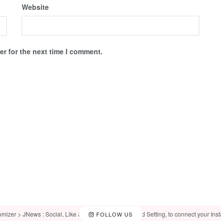
Website
r for the next time I comment.
omizer > JNews : Social, Like & View > Instagram Feed Setting, to connect your Ins
FOLLOW US