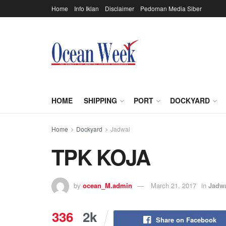
Home
Info Iklan
Disclaimer
Pedoman Media Siber
HOME
SHIPPING
PORT
DOCKYARD
Home
Dockyard
Jadwal
TPK KOJA
by
ocean_M.admin
March 21, 2017
in
Jadw
336
2k
Share on Facebook