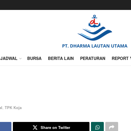
JADWAL
BURSA
BERITA LAIN
PERATURAN
REPORT 
al
,
TPK Koja
Share on Twitter