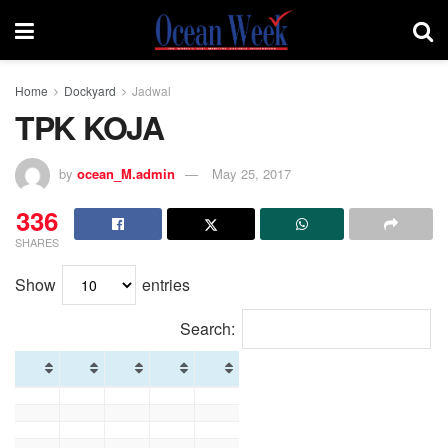
Home
Dockyard
Jadwal
TPK KOJA
by
ocean_M.admin
May 25, 2017
336
SHARES
Show
entries
Search: