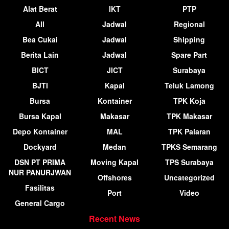
Alat Berat
IKT
PTP
All
Jadwal
Regional
Bea Cukai
Jadwal
Shipping
Berita Lain
Jadwal
Spare Part
BICT
JICT
Surabaya
BJTI
Kapal
Teluk Lamong
Bursa
Kontainer
TPK Koja
Bursa Kapal
Makasar
TPK Makasar
Depo Kontainer
MAL
TPK Palaran
Dockyard
Medan
TPKS Semarang
DSN PT PRIMA
Moving Kapal
TPS Surabaya
NUR PANURJWAN
Offshores
Uncategorized
Fasilitas
Port
Video
General Cargo
Recent News