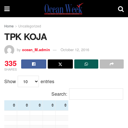
Home
Uncategorized
TPK KOJA
by
ocean_M.admin
October 12, 2016
335
SHARES
Show
entries
Search: