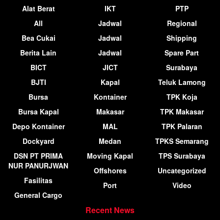
Alat Berat
IKT
PTP
All
Jadwal
Regional
Bea Cukai
Jadwal
Shipping
Berita Lain
Jadwal
Spare Part
BICT
JICT
Surabaya
BJTI
Kapal
Teluk Lamong
Bursa
Kontainer
TPK Koja
Bursa Kapal
Makasar
TPK Makasar
Depo Kontainer
MAL
TPK Palaran
Dockyard
Medan
TPKS Semarang
DSN PT PRIMA
Moving Kapal
TPS Surabaya
NUR PANURJWAN
Offshores
Uncategorized
Fasilitas
Port
Video
General Cargo
Recent News