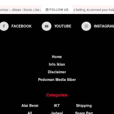
omizer > JNews : Social, Like & View > Instagram Feed Setting, to connect your Ins
FOLLOW US
FACEBOOK
YOUTUBE
INSTAGRA
Home
Info Iklan
Disclaimer
Pedoman Media Siber
Categories
Alat Berat
IKT
Shipping
All
Jadwal
Spare Part