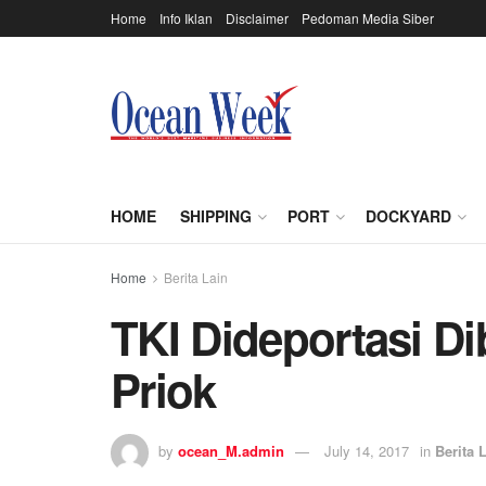
Home
Info Iklan
Disclaimer
Pedoman Media Siber
HOME
SHIPPING
PORT
DOCKYARD
Home
Berita Lain
TKI Dideportasi Di
Priok
by
ocean_M.admin
July 14, 2017
in
Berita 