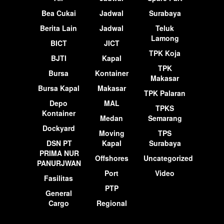
Bea Cukai
Jadwal
Surabaya
Berita Lain
Jadwal
Teluk
Lamong
BICT
JICT
TPK Koja
BJTI
Kapal
TPK
Bursa
Kontainer
Makasar
Bursa Kapal
Makasar
TPK Palaran
Depo
MAL
TPKS
Kontainer
Medan
Semarang
Dockyard
Moving
TPS
DSN PT
Kapal
Surabaya
PRIMA NUR
Offshores
Uncategorized
PANURJWAN
Port
Video
Fasilitas
PTP
General
Cargo
Regional