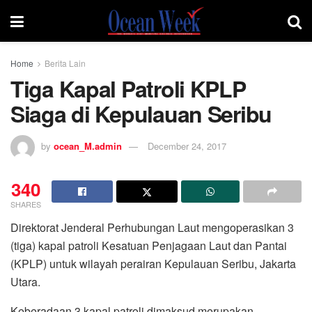
Home
Berita Lain
Tiga Kapal Patroli KPLP
Siaga di Kepulauan Seribu
by
ocean_M.admin
December 24, 2017
340
SHARES
Direktorat Jenderal Perhubungan Laut mengoperasikan 3
(tiga) kapal patroli Kesatuan Penjagaan Laut dan Pantai
(KPLP) untuk wilayah perairan Kepulauan Seribu, Jakarta
Utara.
Keberadaan 3 kapal patroli dimaksud merupakan