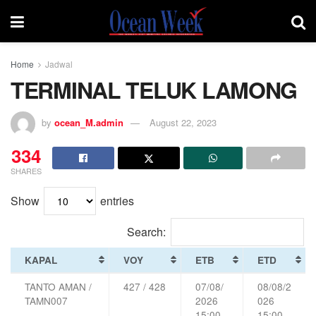
Home
Jadwal
TERMINAL TELUK LAMONG
by
ocean_M.admin
August 22, 2023
334
SHARES
Show
entries
Search:
KAPAL
VOY
ETB
ETD
TANTO AMAN /
427 / 428
07/08/
08/08/2
TAMN007
2026
026
15:00
15:00