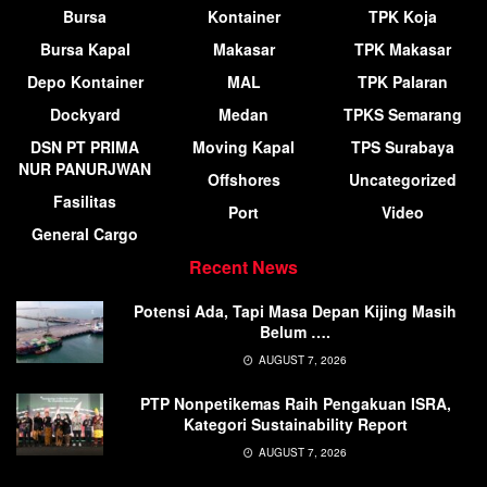
Bursa
Kontainer
TPK Koja
Bursa Kapal
Makasar
TPK Makasar
Depo Kontainer
MAL
TPK Palaran
Dockyard
Medan
TPKS Semarang
DSN PT PRIMA
Moving Kapal
TPS Surabaya
NUR PANURJWAN
Offshores
Uncategorized
Fasilitas
Port
Video
General Cargo
Recent News
Potensi Ada, Tapi Masa Depan Kijing Masih
Belum ….
AUGUST 7, 2026
PTP Nonpetikemas Raih Pengakuan ISRA,
Kategori Sustainability Report
AUGUST 7, 2026