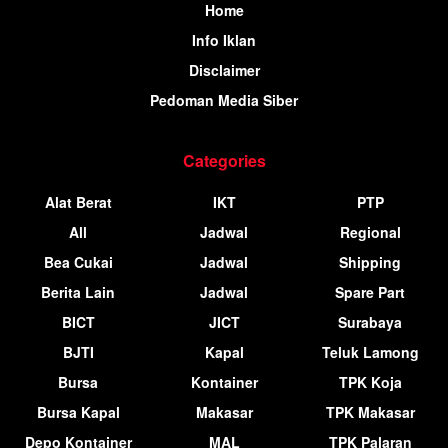
Home
Info Iklan
Disclaimer
Pedoman Media Siber
Categories
Alat Berat
IKT
PTP
All
Jadwal
Regional
Bea Cukai
Jadwal
Shipping
Berita Lain
Jadwal
Spare Part
BICT
JICT
Surabaya
BJTI
Kapal
Teluk Lamong
Bursa
Kontainer
TPK Koja
Bursa Kapal
Makasar
TPK Makasar
Depo Kontainer
MAL
TPK Palaran