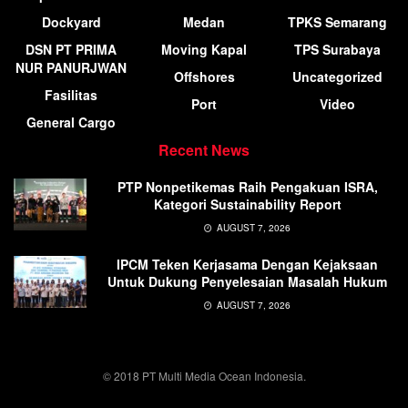
Dockyard
Medan
TPKS Semarang
DSN PT PRIMA
Moving Kapal
TPS Surabaya
NUR PANURJWAN
Offshores
Uncategorized
Fasilitas
Port
Video
General Cargo
Recent News
PTP Nonpetikemas Raih Pengakuan ISRA,
Kategori Sustainability Report
AUGUST 7, 2026
IPCM Teken Kerjasama Dengan Kejaksaan
Untuk Dukung Penyelesaian Masalah Hukum
AUGUST 7, 2026
© 2018 PT Multi Media Ocean Indonesia.