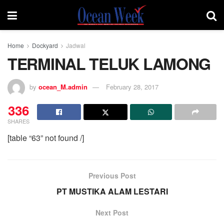
Home
Dockyard
Jadwal
TERMINAL TELUK LAMONG
by
ocean_M.admin
February 28, 2017
336
SHARES
[table “63” not found /]
Previous Post
PT MUSTIKA ALAM LESTARI
Next Post