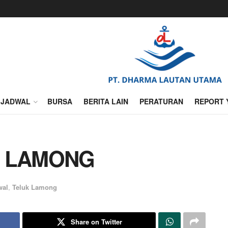
JADWAL
BURSA
BERITA LAIN
PERATURAN
REPORT 
K LAMONG
wal
,
Teluk Lamong
Share on Twitter