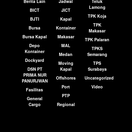
Berita Lain
Jadwal
Teluk
Lamong
BICT
JICT
TPK Koja
BJTI
Kapal
TPK
Bursa
Kontainer
Makasar
Bursa Kapal
Makasar
TPK Palaran
Depo
MAL
TPKS
Kontainer
Medan
Semarang
Dockyard
Moving
TPS
DSN PT
Kapal
Surabaya
PRIMA NUR
Offshores
Uncategorized
PANURJWAN
Port
Video
Fasilitas
PTP
General
Cargo
Regional