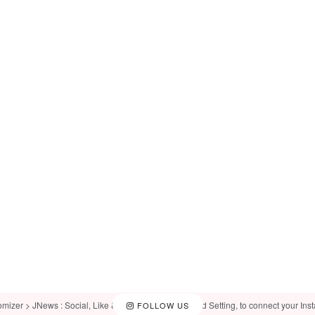
omizer > JNews : Social, Like & View > Instagram Feed Setting, to connect your Ins
FOLLOW US