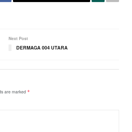
Next Post
DERMAGA 004 UTARA
lds are marked
*