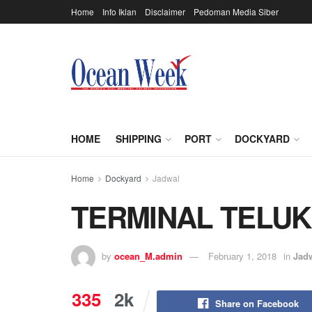
Home
Info Iklan
Disclaimer
Pedoman Media Siber
HOME
SHIPPING
PORT
DOCKYARD
Home
Dockyard
Jadwal
TERMINAL TELU
by
ocean_M.admin
February 1, 2018
in
Jad
335
2k
Share on Facebook