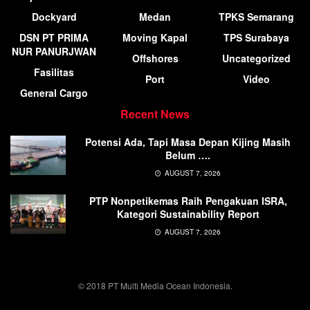
Dockyard
Medan
TPKS Semarang
DSN PT PRIMA
Moving Kapal
TPS Surabaya
NUR PANURJWAN
Offshores
Uncategorized
Fasilitas
Port
Video
General Cargo
Recent News
Potensi Ada, Tapi Masa Depan Kijing Masih
Belum ….
AUGUST 7, 2026
PTP Nonpetikemas Raih Pengakuan ISRA,
Kategori Sustainability Report
AUGUST 7, 2026
© 2018 PT Multi Media Ocean Indonesia.