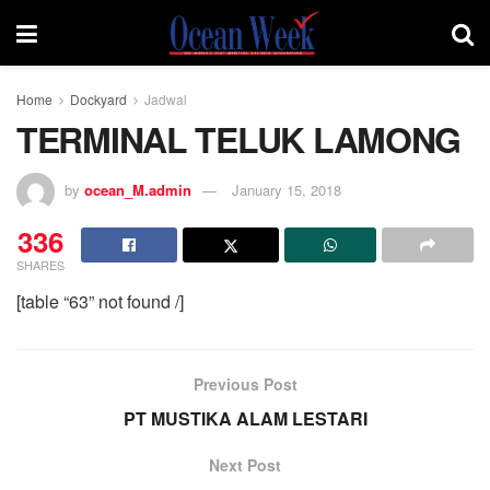
Home
Dockyard
Jadwal
TERMINAL TELUK LAMONG
by
ocean_M.admin
January 15, 2018
336
SHARES
[table “63” not found /]
Previous Post
PT MUSTIKA ALAM LESTARI
Next Post