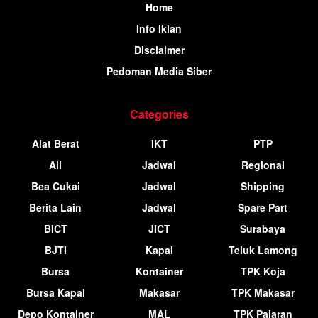
Home
Info Iklan
Disclaimer
Pedoman Media Siber
Categories
Alat Berat
IKT
PTP
All
Jadwal
Regional
Bea Cukai
Jadwal
Shipping
Berita Lain
Jadwal
Spare Part
BICT
JICT
Surabaya
BJTI
Kapal
Teluk Lamong
Bursa
Kontainer
TPK Koja
Bursa Kapal
Makasar
TPK Makasar
Depo Kontainer
MAL
TPK Palaran