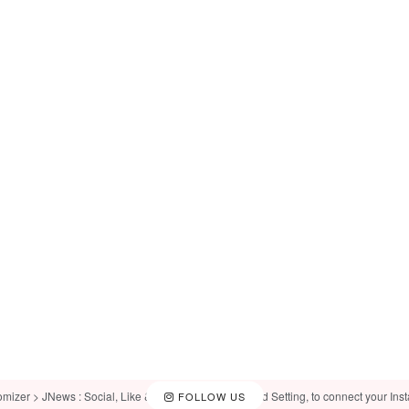
omizer > JNews : Social, Like & View > Instagram Feed Setting, to connect your Ins
FOLLOW US