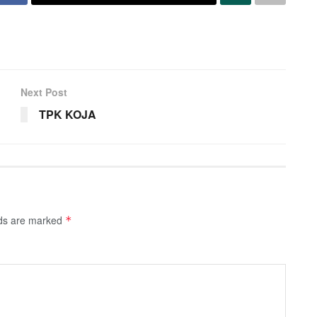
Next Post
TPK KOJA
lds are marked
*