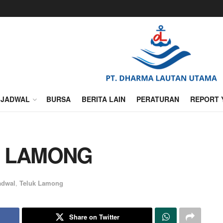
JADWAL
BURSA
BERITA LAIN
PERATURAN
REPORT 
K LAMONG
adwal
,
Teluk Lamong
Share on Twitter