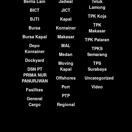
Berita Lain
Jadwal
Teluk
Lamong
BICT
JICT
TPK Koja
BJTI
Kapal
TPK
Bursa
Kontainer
Makasar
Bursa Kapal
Makasar
TPK Palaran
Depo
MAL
TPKS
Kontainer
Medan
Semarang
Dockyard
Moving
TPS
DSN PT
Kapal
Surabaya
PRIMA NUR
Offshores
Uncategorized
PANURJWAN
Port
Video
Fasilitas
PTP
General
Cargo
Regional