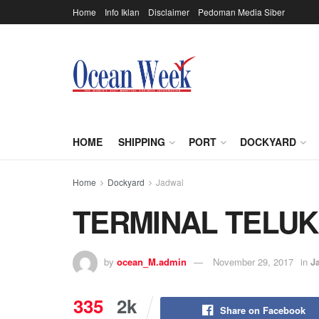
Home
Info Iklan
Disclaimer
Pedoman Media Siber
HOME
SHIPPING
PORT
DOCKYARD
Home
Dockyard
Jadwal
TERMINAL TELU
by
ocean_M.admin
November 29, 2017
in
J
335
2k
Share on Facebook