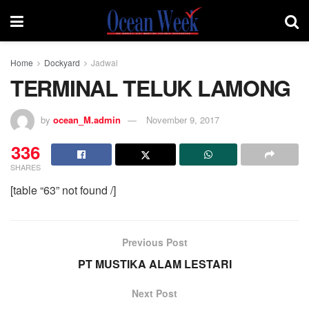
Home
Dockyard
Jadwal
TERMINAL TELUK LAMONG
by
ocean_M.admin
November 9, 2017
336
SHARES
[table “63” not found /]
Previous Post
PT MUSTIKA ALAM LESTARI
Next Post