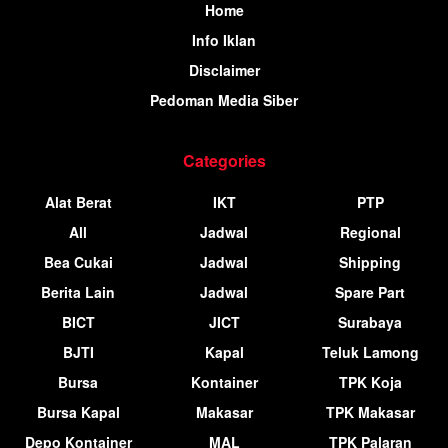
Home
Info Iklan
Disclaimer
Pedoman Media Siber
Categories
Alat Berat
IKT
PTP
All
Jadwal
Regional
Bea Cukai
Jadwal
Shipping
Berita Lain
Jadwal
Spare Part
BICT
JICT
Surabaya
BJTI
Kapal
Teluk Lamong
Bursa
Kontainer
TPK Koja
Bursa Kapal
Makasar
TPK Makasar
Depo Kontainer
MAL
TPK Palaran