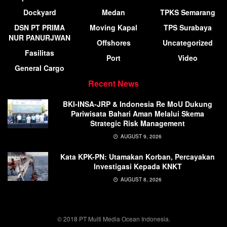
Dockyard
Medan
TPKS Semarang
DSN PT PRIMA
Moving Kapal
TPS Surabaya
NUR PANURJWAN
Offshores
Uncategorized
Fasilitas
Port
Video
General Cargo
Recent News
BKI-INSA-JRP & Indonesia Re MoU Dukung
Pariwisata Bahari Aman Melalui Skema
Strategic Risk Management
AUGUST 9, 2026
Kata KPK-PN: Utamakan Korban, Percayakan
Investigasi Kepada KNKT
AUGUST 8, 2026
© 2018 PT Multi Media Ocean Indonesia.