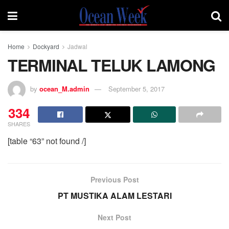
Home
Dockyard
Jadwal
TERMINAL TELUK LAMONG
by
ocean_M.admin
September 5, 2017
334
SHARES
[table “63” not found /]
Previous Post
PT MUSTIKA ALAM LESTARI
Next Post