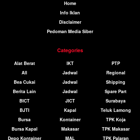
Home
Info Iklan
Disclaimer
Pedoman Media Siber
Categories
Alat Berat
IKT
PTP
All
Jadwal
Regional
Bea Cukai
Jadwal
Shipping
Berita Lain
Jadwal
Spare Part
BICT
JICT
Surabaya
BJTI
Kapal
Teluk Lamong
Bursa
Kontainer
TPK Koja
Bursa Kapal
Makasar
TPK Makasar
Depo Kontainer
MAL
TPK Palaran