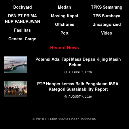
Dockyard
Medan
TPKS Semarang
DSN PT PRIMA
Moving Kapal
TPS Surabaya
NUR PANURJWAN
Offshores
Uncategorized
Fasilitas
Port
Video
General Cargo
Recent News
Potensi Ada, Tapi Masa Depan Kijing Masih
Belum ….
AUGUST 7, 2026
PTP Nonpetikemas Raih Pengakuan ISRA,
Kategori Sustainability Report
AUGUST 7, 2026
© 2018 PT Multi Media Ocean Indonesia.