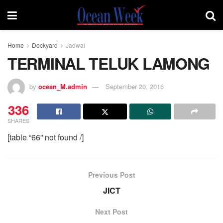
Home
Dockyard
Jadwal
TERMINAL TELUK LAMONG
by
ocean_M.admin
September 20, 2016
336
SHARES
[table “66” not found /]
Previous Post
JICT
Next Post