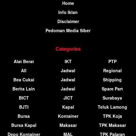
Home
Info Iklan
Disclaimer
Pedoman Media Siber
Categories
Alat Berat
IKT
PTP
All
Jadwal
Regional
Bea Cukai
Jadwal
Shipping
Berita Lain
Jadwal
Spare Part
BICT
JICT
Surabaya
BJTI
Kapal
Teluk Lamong
Bursa
Kontainer
TPK Koja
Bursa Kapal
Makasar
TPK Makasar
Depo Kontainer
MAL
TPK Palaran