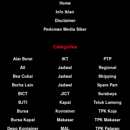
Home
Info Iklan
Disclaimer
Pedoman Media Siber
Categories
Alat Berat
IKT
PTP
All
Jadwal
Regional
Bea Cukai
Jadwal
Shipping
Berita Lain
Jadwal
Spare Part
BICT
JICT
Surabaya
BJTI
Kapal
Teluk Lamong
Bursa
Kontainer
TPK Koja
Bursa Kapal
Makasar
TPK Makasar
Depo Kontainer
MAL
TPK Palaran