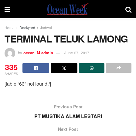
Home
Dockyard
Jadwal
TERMINAL TELUK LAMONG
by
ocean_M.admin
June 27, 2017
335
SHARES
[table “63” not found /]
Previous Post
PT MUSTIKA ALAM LESTARI
Next Post