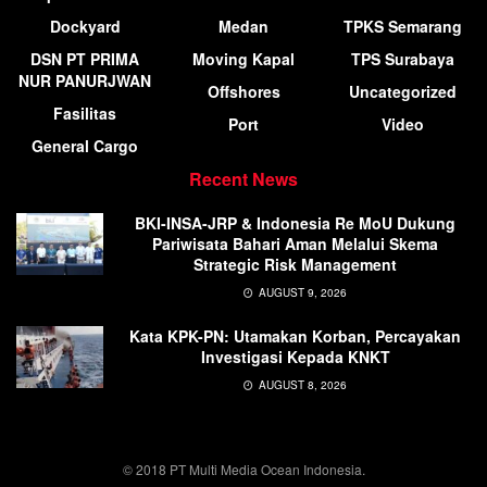
Dockyard
Medan
TPKS Semarang
DSN PT PRIMA
Moving Kapal
TPS Surabaya
NUR PANURJWAN
Offshores
Uncategorized
Fasilitas
Port
Video
General Cargo
Recent News
BKI-INSA-JRP & Indonesia Re MoU Dukung
Pariwisata Bahari Aman Melalui Skema
Strategic Risk Management
AUGUST 9, 2026
Kata KPK-PN: Utamakan Korban, Percayakan
Investigasi Kepada KNKT
AUGUST 8, 2026
© 2018 PT Multi Media Ocean Indonesia.