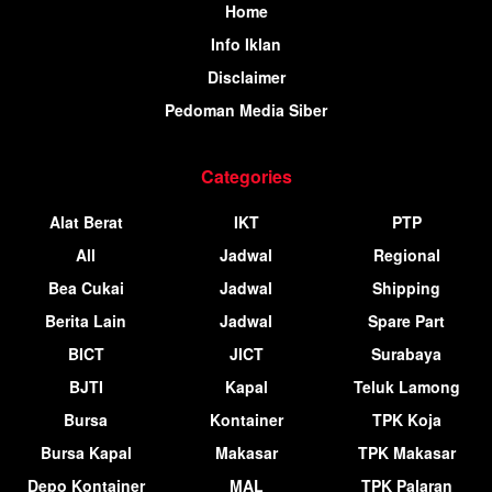
Home
Info Iklan
Disclaimer
Pedoman Media Siber
Categories
Alat Berat
IKT
PTP
All
Jadwal
Regional
Bea Cukai
Jadwal
Shipping
Berita Lain
Jadwal
Spare Part
BICT
JICT
Surabaya
BJTI
Kapal
Teluk Lamong
Bursa
Kontainer
TPK Koja
Bursa Kapal
Makasar
TPK Makasar
Depo Kontainer
MAL
TPK Palaran