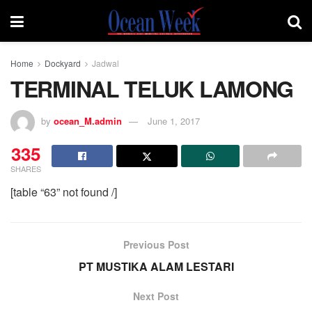
Home
Dockyard
Jadwal
TERMINAL TELUK LAMONG
by
ocean_M.admin
June 1, 2017
335
SHARES
[table “63” not found /]
Previous Post
PT MUSTIKA ALAM LESTARI
Next Post