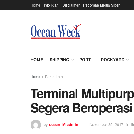
Home
Info Iklan
Disclaimer
Pedoman Media Siber
HOME
SHIPPING
PORT
DOCKYARD
Home
Berita Lain
Terminal Multipur
Segera Beroperasi
by
ocean_M.admin
November 25, 2017
in
B