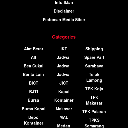
Info Iklan
Disclaimer
Pedoman Media Siber
Categories
Alat Berat
IKT
Shipping
All
Jadwal
Spare Part
Bea Cukai
Jadwal
Surabaya
Berita Lain
Jadwal
Teluk
Lamong
BICT
JICT
TPK Koja
BJTI
Kapal
TPK
Bursa
Kontainer
Makasar
Bursa Kapal
Makasar
TPK Palaran
Depo
MAL
TPKS
Kontainer
Medan
Semarang