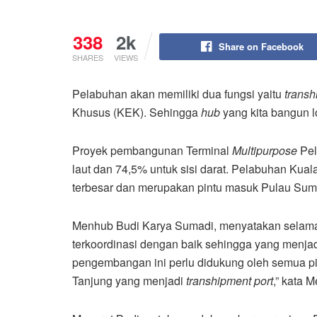
338
2k
Share on Facebook
SHARES
VIEWS
Pelabuhan akan memiliki dua fungsi yaitu
transh
Khusus (KEK). Sehingga
hub
yang kita bangun l
Proyek pembangunan Terminal
Multipurpose
Pel
laut dan 74,5% untuk sisi darat. Pelabuhan Kua
terbesar dan merupakan pintu masuk Pulau Sum
Menhub Budi Karya Sumadi, menyatakan selama i
terkoordinasi dengan baik sehingga yang menja
pengembangan ini perlu didukung oleh semua p
Tanjung yang menjadi
transhipment port
,” kata 