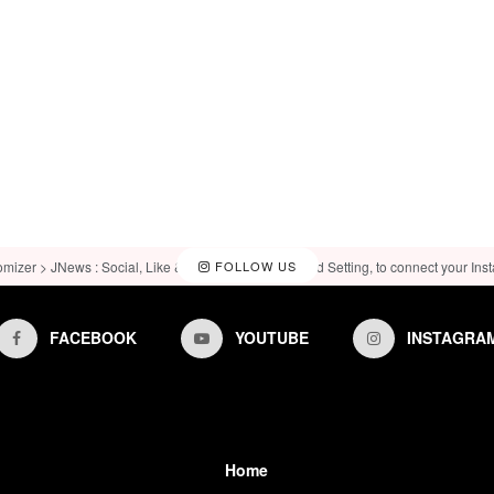
omizer > JNews : Social, Like & View > Instagram Feed Setting, to connect your Ins
FOLLOW US
FACEBOOK
YOUTUBE
INSTAGRA
Home