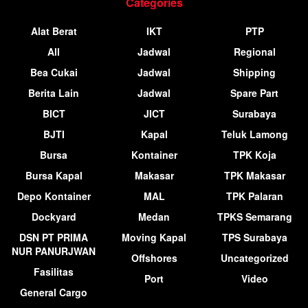
Categories
Alat Berat
IKT
PTP
All
Jadwal
Regional
Bea Cukai
Jadwal
Shipping
Berita Lain
Jadwal
Spare Part
BICT
JICT
Surabaya
BJTI
Kapal
Teluk Lamong
Bursa
Kontainer
TPK Koja
Bursa Kapal
Makasar
TPK Makasar
Depo Kontainer
MAL
TPK Palaran
Dockyard
Medan
TPKS Semarang
DSN PT PRIMA
Moving Kapal
TPS Surabaya
NUR PANURJWAN
Offshores
Uncategorized
Fasilitas
Port
Video
General Cargo