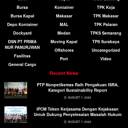
Bursa
Kontainer
TPK Koja
Bursa Kapal
Makasar
TPK Makasar
Depo Kontainer
MAL
TPK Palaran
Dockyard
Medan
TPKS Semarang
DSN PT PRIMA
Moving Kapal
TPS Surabaya
NUR PANURJWAN
Offshores
Uncategorized
Fasilitas
Port
Video
General Cargo
Recent News
PTP Nonpetikemas Raih Pengakuan ISRA,
Kategori Sustainability Report
AUGUST 7, 2026
IPCM Teken Kerjasama Dengan Kejaksaan
Untuk Dukung Penyelesaian Masalah Hukum
AUGUST 7, 2026