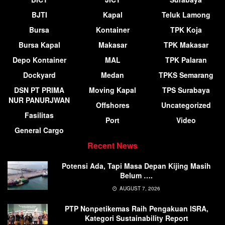
BJTI
Kapal
Teluk Lamong
Bursa
Kontainer
TPK Koja
Bursa Kapal
Makasar
TPK Makasar
Depo Kontainer
MAL
TPK Palaran
Dockyard
Medan
TPKS Semarang
DSN PT PRIMA
Moving Kapal
TPS Surabaya
NUR PANURJWAN
Offshores
Uncategorized
Fasilitas
Port
Video
General Cargo
Recent News
Potensi Ada, Tapi Masa Depan Kijing Masih
Belum ….
AUGUST 7, 2026
PTP Nonpetikemas Raih Pengakuan ISRA,
Kategori Sustainability Report