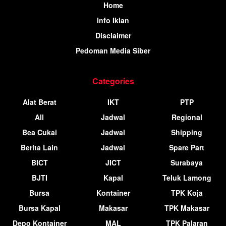
Home
Info Iklan
Disclaimer
Pedoman Media Siber
Categories
Alat Berat
IKT
PTP
All
Jadwal
Regional
Bea Cukai
Jadwal
Shipping
Berita Lain
Jadwal
Spare Part
BICT
JICT
Surabaya
BJTI
Kapal
Teluk Lamong
Bursa
Kontainer
TPK Koja
Bursa Kapal
Makasar
TPK Makasar
Depo Kontainer
MAL
TPK Palaran