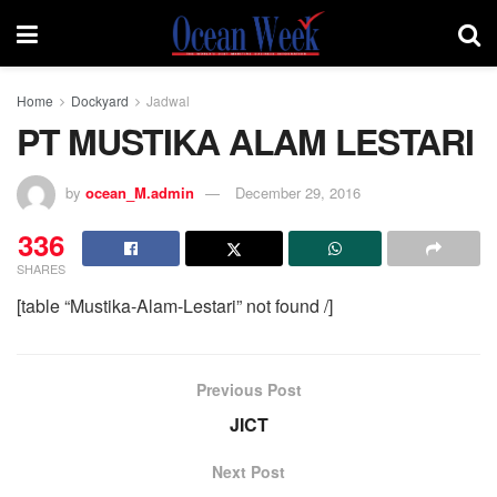
Home
Dockyard
Jadwal
PT MUSTIKA ALAM LESTARI
by
ocean_M.admin
December 29, 2016
336
SHARES
[table “Mustika-Alam-Lestari” not found /]
Previous Post
JICT
Next Post