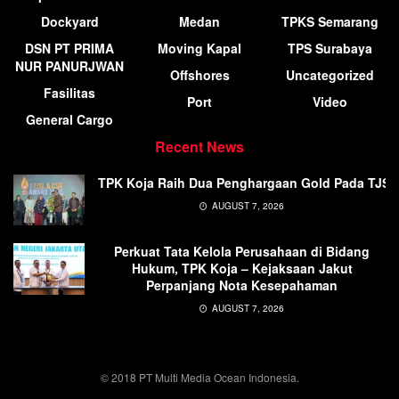
Dockyard
Medan
TPKS Semarang
DSN PT PRIMA
Moving Kapal
TPS Surabaya
NUR PANURJWAN
Offshores
Uncategorized
Fasilitas
Port
Video
General Cargo
Recent News
TPK Koja Raih Dua Penghargaan Gold Pada TJSL
AUGUST 7, 2026
Perkuat Tata Kelola Perusahaan di Bidang
Hukum, TPK Koja – Kejaksaan Jakut
Perpanjang Nota Kesepahaman
AUGUST 7, 2026
© 2018 PT Multi Media Ocean Indonesia.