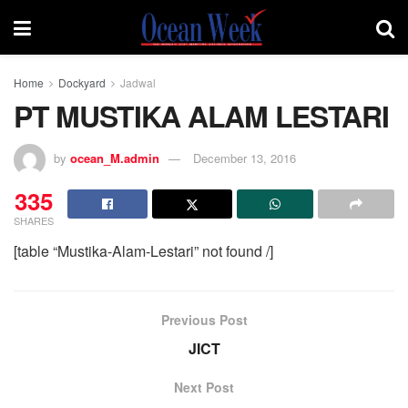
Home
Dockyard
Jadwal
PT MUSTIKA ALAM LESTARI
by
ocean_M.admin
December 13, 2016
335
SHARES
[table “Mustika-Alam-Lestari” not found /]
Previous Post
JICT
Next Post