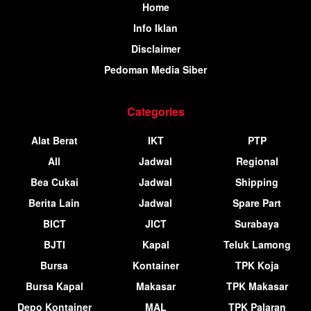
Home
Info Iklan
Disclaimer
Pedoman Media Siber
Categories
Alat Berat
IKT
PTP
All
Jadwal
Regional
Bea Cukai
Jadwal
Shipping
Berita Lain
Jadwal
Spare Part
BICT
JICT
Surabaya
BJTI
Kapal
Teluk Lamong
Bursa
Kontainer
TPK Koja
Bursa Kapal
Makasar
TPK Makasar
Depo Kontainer
MAL
TPK Palaran