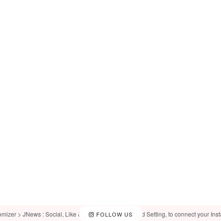
omizer > JNews : Social, Like & View > Instagram Feed Setting, to connect your Ins
FOLLOW US