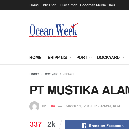
Home
Info Iklan
Disclaimer
Pedoman Media Siber
HOME
SHIPPING
PORT
DOCKYARD
Home
Dockyard
Jadwal
PT MUSTIKA ALA
by
Lilis
March 31, 2018
in
Jadwal
,
MAL
337
2k
Share on Facebook