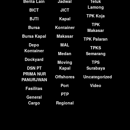
Berita Lain
Jadwal
Teluk
Lamong
BICT
JICT
TPK Koja
BJTI
Kapal
TPK
Bursa
Kontainer
Makasar
Bursa Kapal
Makasar
TPK Palaran
Depo
MAL
TPKS
Kontainer
Medan
Semarang
Dockyard
Moving
TPS
DSN PT
Kapal
Surabaya
PRIMA NUR
Offshores
Uncategorized
PANURJWAN
Port
Video
Fasilitas
PTP
General
Cargo
Regional