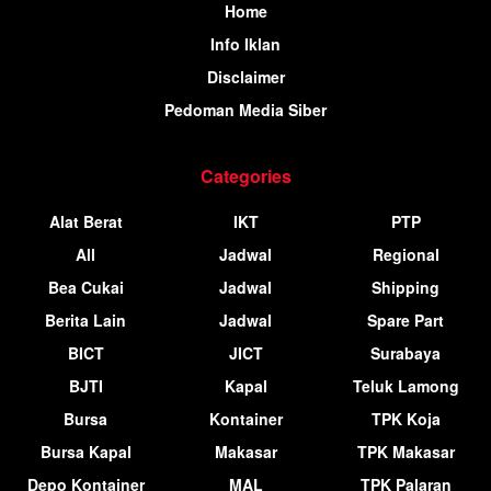
Home
Info Iklan
Disclaimer
Pedoman Media Siber
Categories
Alat Berat
IKT
PTP
All
Jadwal
Regional
Bea Cukai
Jadwal
Shipping
Berita Lain
Jadwal
Spare Part
BICT
JICT
Surabaya
BJTI
Kapal
Teluk Lamong
Bursa
Kontainer
TPK Koja
Bursa Kapal
Makasar
TPK Makasar
Depo Kontainer
MAL
TPK Palaran