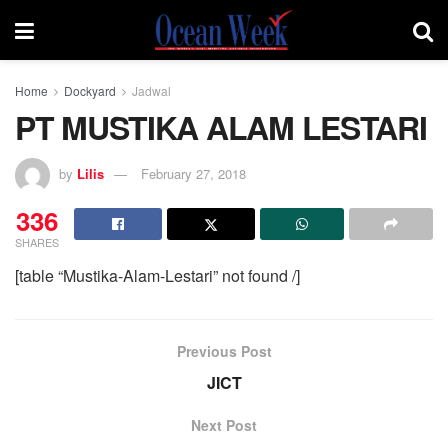
Home
Dockyard
Jadwal
PT MUSTIKA ALAM LESTARI
by
Lilis
February 27, 2018
336
SHARES
[table “Mustika-Alam-Lestari” not found /]
Previous Post
JICT
Next Post