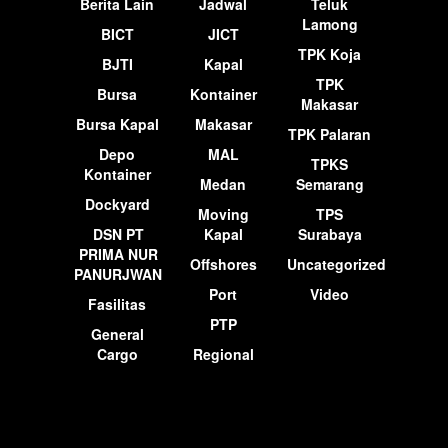
Berita Lain
Jadwal
Teluk
Lamong
BICT
JICT
TPK Koja
BJTI
Kapal
TPK
Bursa
Kontainer
Makasar
Bursa Kapal
Makasar
TPK Palaran
Depo
MAL
TPKS
Kontainer
Medan
Semarang
Dockyard
Moving
TPS
DSN PT
Kapal
Surabaya
PRIMA NUR
Offshores
Uncategorized
PANURJWAN
Port
Video
Fasilitas
PTP
General
Cargo
Regional