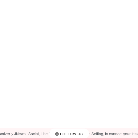
omizer > JNews : Social, Like & View > Instagram Feed Setting, to connect your Ins
FOLLOW US