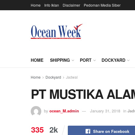
Home
Info Iklan
Disclaimer
Pedoman Media Siber
HOME
SHIPPING
PORT
DOCKYARD
Home
Dockyard
Jadwal
PT MUSTIKA ALA
by
ocean_M.admin
January 31, 2018
in
Jad
335
2k
Share on Facebook