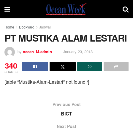
Home
Dockyard
Jadwal
PT MUSTIKA ALAM LESTARI
by
ocean_M.admin
January 23, 2018
340
SHARES
[table “Mustika-Alam-Lestari” not found /]
Previous Post
BICT
Next Post