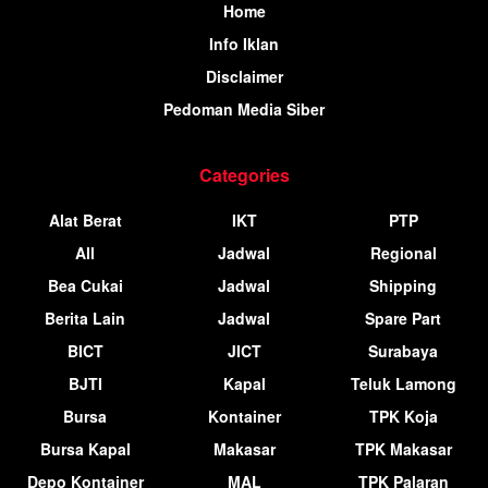
Home
Info Iklan
Disclaimer
Pedoman Media Siber
Categories
Alat Berat
IKT
PTP
All
Jadwal
Regional
Bea Cukai
Jadwal
Shipping
Berita Lain
Jadwal
Spare Part
BICT
JICT
Surabaya
BJTI
Kapal
Teluk Lamong
Bursa
Kontainer
TPK Koja
Bursa Kapal
Makasar
TPK Makasar
Depo Kontainer
MAL
TPK Palaran