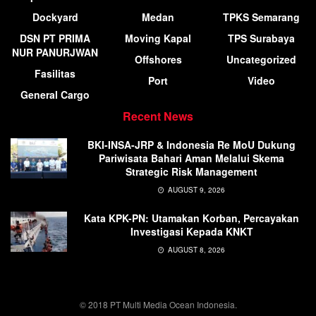
Dockyard
Medan
TPKS Semarang
DSN PT PRIMA
Moving Kapal
TPS Surabaya
NUR PANURJWAN
Offshores
Uncategorized
Fasilitas
Port
Video
General Cargo
Recent News
BKI-INSA-JRP & Indonesia Re MoU Dukung
Pariwisata Bahari Aman Melalui Skema
Strategic Risk Management
AUGUST 9, 2026
Kata KPK-PN: Utamakan Korban, Percayakan
Investigasi Kepada KNKT
AUGUST 8, 2026
© 2018 PT Multi Media Ocean Indonesia.