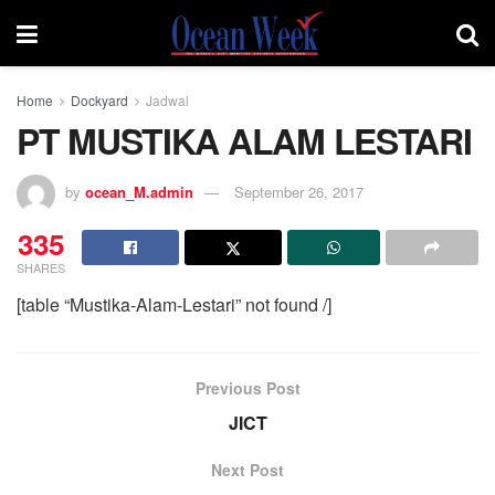
Home
Dockyard
Jadwal
PT MUSTIKA ALAM LESTARI
by
ocean_M.admin
September 26, 2017
335
SHARES
[table “Mustika-Alam-Lestari” not found /]
Previous Post
JICT
Next Post