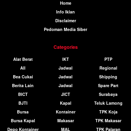
Home
Info Iklan
Disclaimer
Pedoman Media Siber
Categories
Alat Berat
IKT
PTP
All
Jadwal
Regional
Bea Cukai
Jadwal
Shipping
Berita Lain
Jadwal
Spare Part
BICT
JICT
Surabaya
BJTI
Kapal
Teluk Lamong
Bursa
Kontainer
TPK Koja
Bursa Kapal
Makasar
TPK Makasar
Depo Kontainer
MAL
TPK Palaran