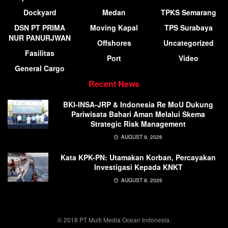
Dockyard
Medan
TPKS Semarang
DSN PT PRIMA
Moving Kapal
TPS Surabaya
NUR PANURJWAN
Offshores
Uncategorized
Fasilitas
Port
Video
General Cargo
Recent News
BKI-INSA-JRP & Indonesia Re MoU Dukung
Pariwisata Bahari Aman Melalui Skema
Strategic Risk Management
AUGUST 9, 2026
Kata KPK-PN: Utamakan Korban, Percayakan
Investigasi Kepada KNKT
AUGUST 8, 2026
© 2018 PT Multi Media Ocean Indonesia.