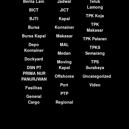
Berita Lain
Jadwal
Teluk
Lamong
BICT
JICT
TPK Koja
BJTI
Kapal
TPK
Bursa
Kontainer
Makasar
Bursa Kapal
Makasar
TPK Palaran
Depo
MAL
TPKS
Kontainer
Medan
Semarang
Dockyard
Moving
TPS
DSN PT
Kapal
Surabaya
PRIMA NUR
Offshores
Uncategorized
PANURJWAN
Port
Video
Fasilitas
PTP
General
Cargo
Regional