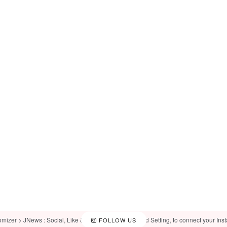
omizer > JNews : Social, Like & View > Instagram Feed Setting, to connect your Ins
FOLLOW US