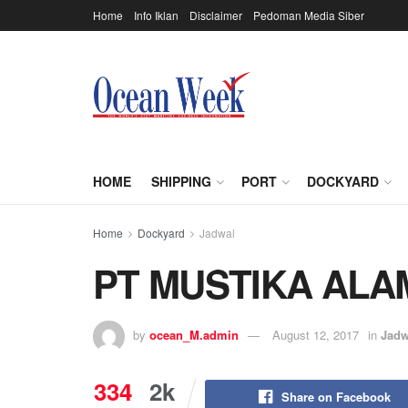
Home
Info Iklan
Disclaimer
Pedoman Media Siber
HOME
SHIPPING
PORT
DOCKYARD
Home
Dockyard
Jadwal
PT MUSTIKA ALA
by
ocean_M.admin
August 12, 2017
in
Jadw
334
2k
Share on Facebook