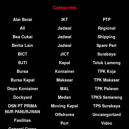
Categories
Alat Berat
IKT
PTP
All
Jadwal
Regional
Bea Cukai
Jadwal
Shipping
Berita Lain
Jadwal
Spare Part
BICT
JICT
Surabaya
BJTI
Kapal
Teluk Lamong
Bursa
Kontainer
TPK Koja
Bursa Kapal
Makasar
TPK Makasar
Depo Kontainer
MAL
TPK Palaran
Dockyard
Medan
TPKS Semarang
DSN PT PRIMA
Moving Kapal
TPS Surabaya
NUR PANURJWAN
Offshores
Uncategorized
Fasilitas
Port
Video
General Cargo