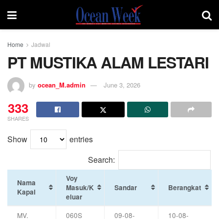
Home
Jadwal
PT MUSTIKA ALAM LESTARI
by
ocean_M.admin
June 3, 2026
333
SHARES
Show
entries
Search:
Voy
Nama
Masuk/K
Sandar
Berangkat
Kapal
eluar
MV.
060S
09-08-
10-08-